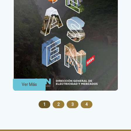
Ver Más
1
2
3
4