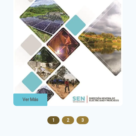
Ver Más
1
2
3