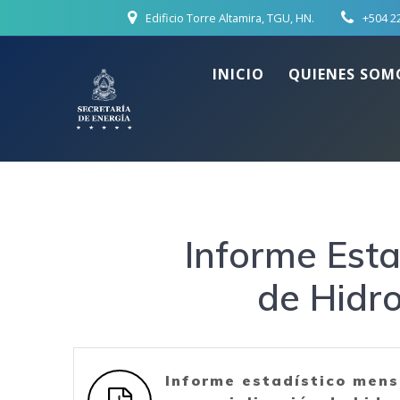
Skip
Edificio Torre Altamira, TGU, HN.
+504 2
to
content
INICIO
QUIENES SOM
Informe Esta
de Hidr
Informe estadístico mens