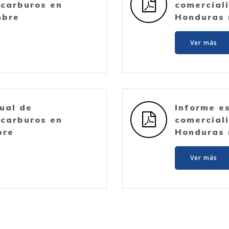
ocarburos en
comercial
mbre
Honduras 
Ver más
ual de
Informe e
ocarburos en
comercial
bre
Honduras 
Ver más