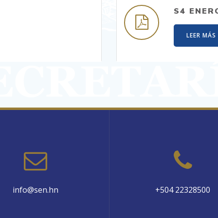
S4 ENER
LEER MÁS
info@sen.hn
+504 22328500