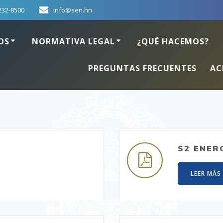
232-8500
info@sen.hn
OS
NORMATIVA LEGAL
¿QUÉ HACEMOS?
PREGUNTAS FRECUENTES
AC
S2 ENER
LEER MÁS