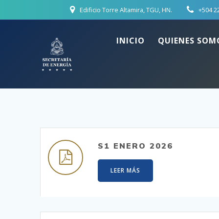
Skip
Edificio Torre Altamira, TGU, HN.
+504 2
to
content
INICIO
QUIENES SOM
S1 ENERO 2026
LEER MÁS