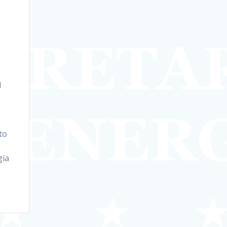
l
to
gía