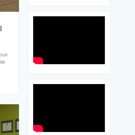
l
buir
 de