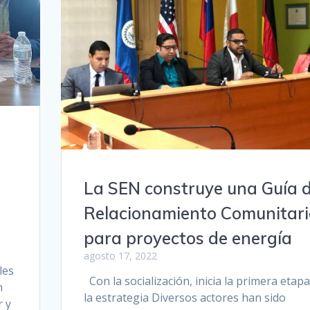
La SEN construye una Guía 
Relacionamiento Comunitari
para proyectos de energía
agosto 17, 2022
les
Con la socialización, inicia la primera etapa
n
la estrategia Diversos actores han sido
r y