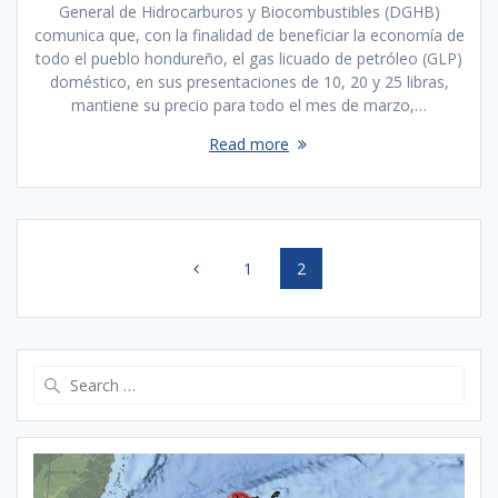
General de Hidrocarburos y Biocombustibles (DGHB)
comunica que, con la finalidad de beneficiar la economía de
todo el pueblo hondureño, el gas licuado de petróleo (GLP)
doméstico, en sus presentaciones de 10, 20 y 25 libras,
mantiene su precio para todo el mes de marzo,…
Read more
Posts
Page
Page
1
2
navigation
Search
for: