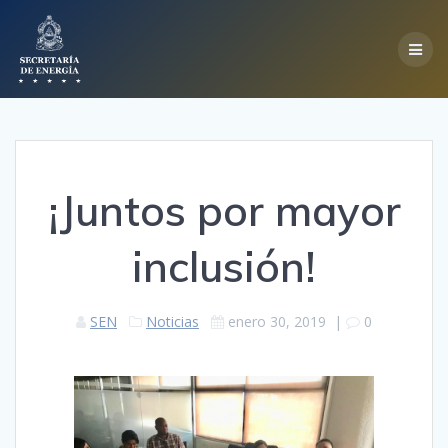
Skip
to
content
¡Juntos por mayor
inclusión!
SEN
Noticias
enero 30, 2019
|
0