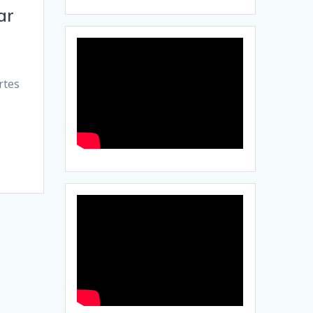
ar
rtes