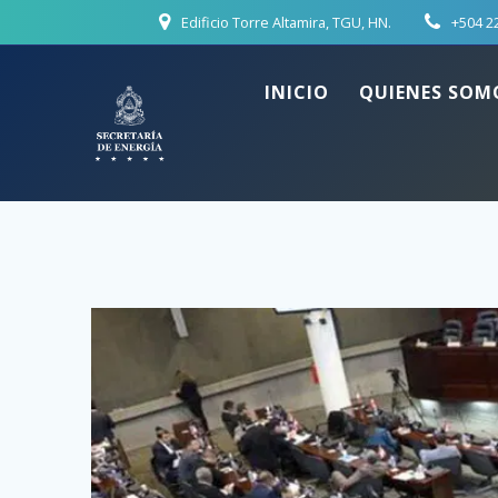
Skip
Edificio Torre Altamira, TGU, HN.
+504 2
to
content
INICIO
QUIENES SOM