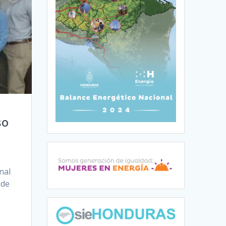
so
nal
 de