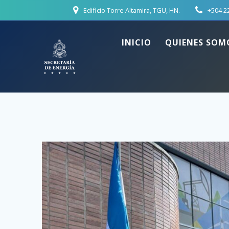
Skip
Edificio Torre Altamira, TGU, HN.
+504 2
to
content
INICIO
QUIENES SOM