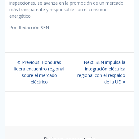
inspecciones, se avanza en la promoción de un mercado
más transparente y responsable con el consumo
energético.
Por: Redacción SEN
Navegación
Previous
Next
Previous:
Honduras
Next:
SEN impulsa la
de
post:
post:
lidera encuentro regional
integración eléctrica
sobre el mercado
regional con el respaldo
entradas
eléctrico
de la UE