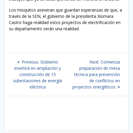
Los misquitos aseveran que guardan esperanzas de que, a
través de la SEN, el gobierno de la presidenta Xiomara
Castro haga realidad estos proyectos de electrificación en
su departamento serán una realidad.
Navegación
Previous
Next
Previous:
Gobierno
Next:
Comienza
de
post:
post:
invertirá en ampliación y
preparación de mesa
construcción de 15
técnica para prevención
entradas
subestaciones de energía
de conflictos en
eléctrica
proyectos energéticos