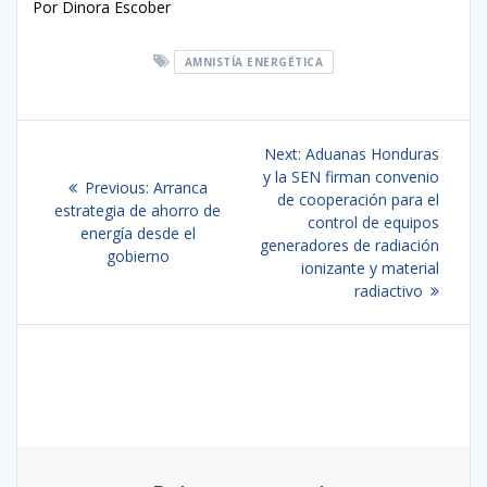
Por Dinora Escober
AMNISTÍA ENERGÉTICA
Navegación
Next
Next:
Aduanas Honduras
de
post:
y la SEN firman convenio
Previous
Previous:
Arranca
de cooperación para el
post:
estrategia de ahorro de
entradas
control de equipos
energía desde el
generadores de radiación
gobierno
ionizante y material
radiactivo