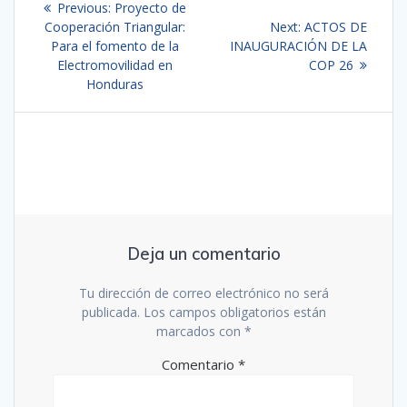
Previous
Previous:
Proyecto de
de
post:
Next
Cooperación Triangular:
Next:
ACTOS DE
post:
Para el fomento de la
INAUGURACIÓN DE LA
entradas
Electromovilidad en
COP 26
Honduras
Deja un comentario
Tu dirección de correo electrónico no será
publicada.
Los campos obligatorios están
marcados con
*
Comentario
*