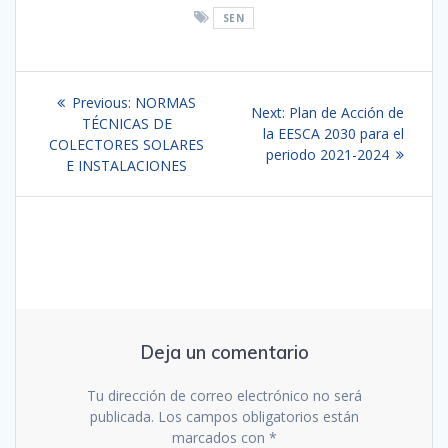
SEN
Navegación
Previous
Previous:
NORMAS
Next
Next:
Plan de Acción de
de
post:
TÉCNICAS DE
post:
la EESCA 2030 para el
COLECTORES SOLARES
periodo 2021-2024
entradas
E INSTALACIONES
Deja un comentario
Tu dirección de correo electrónico no será
publicada.
Los campos obligatorios están
marcados con
*