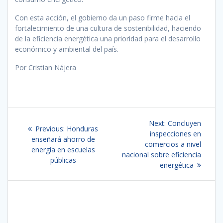
Con esta acción, el gobierno da un paso firme hacia el
fortalecimiento de una cultura de sostenibilidad, haciendo
de la eficiencia energética una prioridad para el desarrollo
económico y ambiental del país.
Por Cristian Nájera
Navegación
Next
Next:
Concluyen
Previous
Previous:
Honduras
de
post:
inspecciones en
post:
enseñará ahorro de
comercios a nivel
energía en escuelas
entradas
nacional sobre eficiencia
públicas
energética