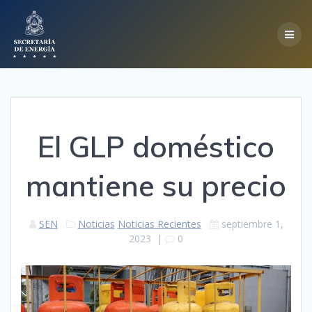
Skip
to
content
El GLP doméstico
mantiene su precio
SEN
Noticias
Noticias Recientes
septiembre 1,
2023
|
0