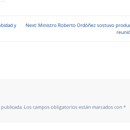
Next
obidad y
Next:
Ministro Roberto Ordóñez sostuvo produc
post:
reuni
 publicada.
Los campos obligatorios están marcados con
*