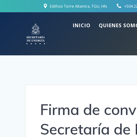
Skip
Edificio Torre Altamira, TGU, HN.
+504 2
to
content
INICIO
QUIENES SOM
Firma de conv
Secretaría de 