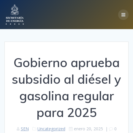
Skip
to
content
Gobierno aprueba
subsidio al diésel y
gasolina regular
para 2025
SEN
Uncategorized
enero 20, 2025
|
0