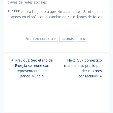
través de redes sociales.
El PEEE estará llegando a aproximadamente 1.3 millones de
hogares en el país con el cambio de 5.2 millones de focos.
BOMBILLOS LED
ENERGÍA
SEN
Navegación
Previous
Next
Previous:
Secretario de
Next:
GLP doméstico
de
post:
post:
Energía se reúne con
mantiene su precio por
representantes del
décimo mes
entradas
Banco Mundial
consecutivo