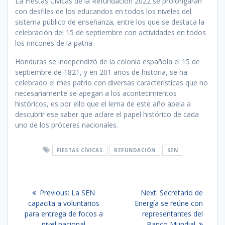
La Fiestas Cívicas de la Refundación 2022 se prolongarán
con desfiles de los educandos en todos los niveles del
sistema público de enseñanza, entre los que se destaca la
celebración del 15 de septiembre con actividades en todos
los rincones de la patria.
Honduras se independizó de la colonia española el 15 de
septiembre de 1821, y en 201 años de historia, se ha
celebrado el mes patrio con diversas características que no
necesariamente se apegan a los acontecimientos
históricos, es por ello que el lema de este año apela a
descubrir ese saber que aclare el papel histórico de cada
uno de los próceres nacionales.
FIESTAS CÍVICAS
REFUNDACIÓN
SEN
Navegación
Previous
Next
Previous:
La SEN
Next:
Secretario de
de
post:
post:
capacita a voluntarios
Energía se reúne con
para entrega de focos a
representantes del
nivel nacional
Banco Mundial