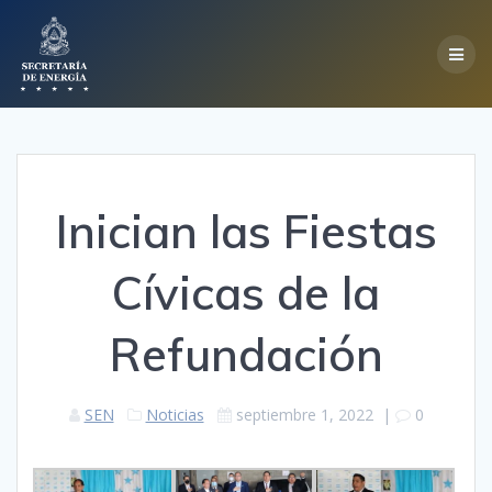
Skip
to
content
Inician las Fiestas
Cívicas de la
Refundación
SEN
Noticias
septiembre 1, 2022
|
0