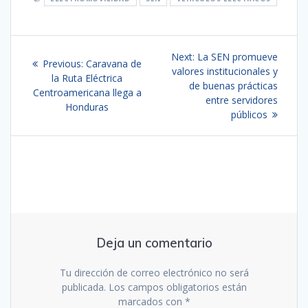
Navegación
Next
Next:
La SEN promueve
Previous
Previous:
Caravana de
de
post:
valores institucionales y
post:
la Ruta Eléctrica
de buenas prácticas
Centroamericana llega a
entradas
entre servidores
Honduras
públicos
Deja un comentario
Tu dirección de correo electrónico no será
publicada.
Los campos obligatorios están
marcados con
*