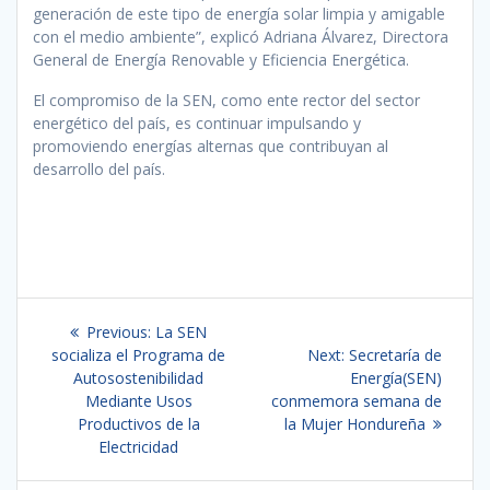
generación de este tipo de energía solar limpia y amigable
con el medio ambiente”, explicó Adriana Álvarez, Directora
General de Energía Renovable y Eficiencia Energética.
El compromiso de la SEN, como ente rector del sector
energético del país, es continuar impulsando y
promoviendo energías alternas que contribuyan al
desarrollo del país.
Navegación
Previous
Previous:
La SEN
de
post:
Next
socializa el Programa de
Next:
Secretaría de
post:
Autosostenibilidad
Energía(SEN)
entradas
Mediante Usos
conmemora semana de
Productivos de la
la Mujer Hondureña
Electricidad