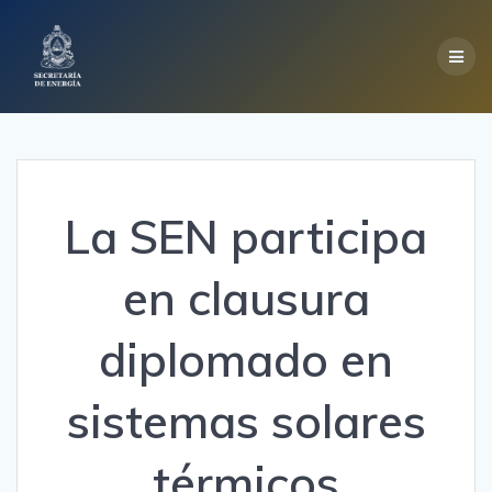
Skip
to
content
La SEN participa
en clausura
diplomado en
sistemas solares
térmicos