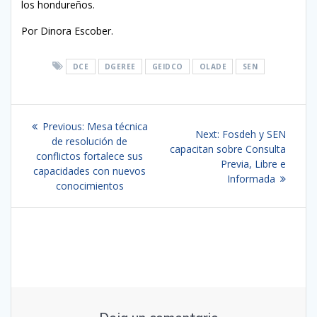
los hondureños.
Por Dinora Escober.
DCE
DGEREE
GEIDCO
OLADE
SEN
Navegación
Previous
Previous:
Mesa técnica
Next
Next:
Fosdeh y SEN
de
post:
de resolución de
post:
capacitan sobre Consulta
conflictos fortalece sus
Previa, Libre e
entradas
capacidades con nuevos
Informada
conocimientos