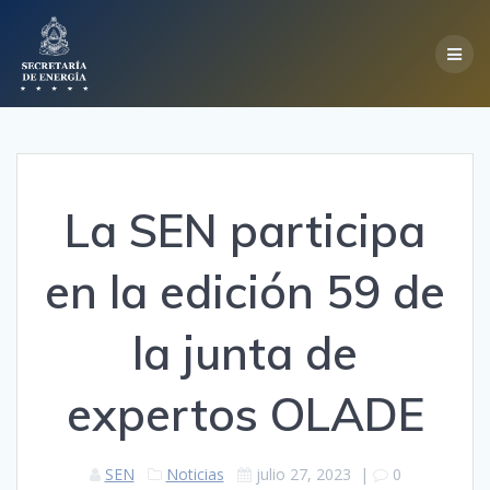
Skip
to
content
La SEN participa
en la edición 59 de
la junta de
expertos OLADE
SEN
Noticias
julio 27, 2023
|
0