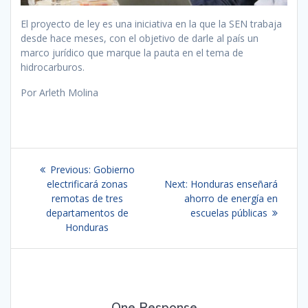
El proyecto de ley es una iniciativa en la que la SEN trabaja
desde hace meses, con el objetivo de darle al país un
marco jurídico que marque la pauta en el tema de
hidrocarburos.
Por Arleth Molina
Navegación
Previous
Previous:
Gobierno
de
post:
Next
electrificará zonas
Next:
Honduras enseñará
post:
remotas de tres
ahorro de energía en
entradas
departamentos de
escuelas públicas
Honduras
One Response