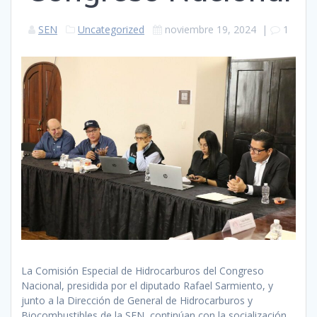
SEN
Uncategorized
noviembre 19, 2024
|
1
La Comisión Especial de Hidrocarburos del Congreso
Nacional, presidida por el diputado Rafael Sarmiento, y
junto a la Dirección de General de Hidrocarburos y
Biocombustibles de la SEN, continúan con la socialización