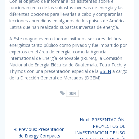
Con el objetivo de informar a los asistentes sobre el
funcionamiento de las subastas inversas de energía y las
diferentes opciones para llevarlas a cabo y compartir las
lecciones aprendidas en algunos de los países de América
Latina que han realizado subastas inversas de energía.
A Este magno evento fueron invitados sectores del área
energética tanto público como privado y fue impartido por
expertos en el área de energía, como la Agencia
International de Energía Renovable (IRENA), la Comisión
Nacional de Energía Eléctrica de Guatemala, Tetra Tech, y
Thymos con una presentación especial de la
#SEN
a cargo
de la Dirección General de Mercados (DGEM).
SEN
Navegación
Next
Next:
PRESENTACIÓN:
de
post:
PROYECTOS DE
Previous
Previous:
Presentación
INVESTIGACIÓN DE USO
post:
de Energy Compacts