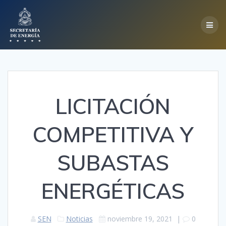
Skip
to
content
LICITACIÓN
COMPETITIVA Y
SUBASTAS
ENERGÉTICAS
SEN
Noticias
noviembre 19, 2021
|
0