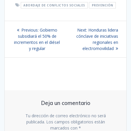
ABORDAJE DE CONFLICTOS SOCIALES
PREVENCIÓN
Navegación
Previous
Next
Previous:
Gobierno
Next:
Honduras lidera
de
post:
post:
subsidiará el 50% de
cónclave de iniciativas
incrementos en el diésel
regionales en
entradas
y regular
electromovilidad
Deja un comentario
Tu dirección de correo electrónico no será
publicada.
Los campos obligatorios están
marcados con
*