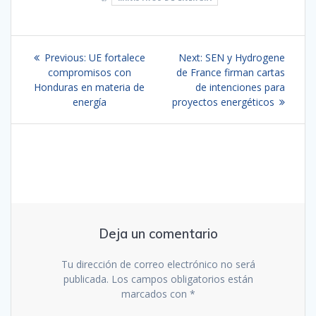
Navegación
Previous
Next
Previous:
UE fortalece
Next:
SEN y Hydrogene
de
post:
post:
compromisos con
de France firman cartas
Honduras en materia de
de intenciones para
entradas
energía
proyectos energéticos
Deja un comentario
Tu dirección de correo electrónico no será
publicada.
Los campos obligatorios están
marcados con
*