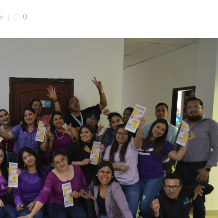
5
|
0