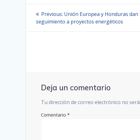
Navegación
Previous
Previous:
Unión Europea y Honduras dan
post:
de
seguimiento a proyectos energéticos
entradas
Deja un comentario
Tu dirección de correo electrónico no será
Comentario
*