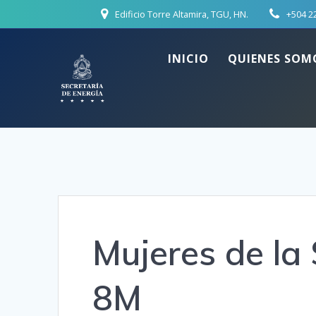
Skip
Edificio Torre Altamira, TGU, HN.
+504 2
to
content
INICIO
QUIENES SOM
Mujeres de l
8M