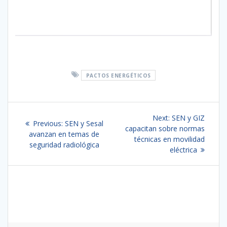
PACTOS ENERGÉTICOS
Navegación
Next
Next:
SEN y GIZ
Previous
Previous:
SEN y Sesal
de
post:
capacitan sobre normas
post:
avanzan en temas de
técnicas en movilidad
seguridad radiológica
entradas
eléctrica