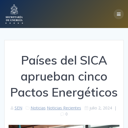
Skip
to
content
Países del SICA
aprueban cinco
Pactos Energéticos
SEN
Noticias
Noticias Recientes
julio 2, 2024
|
0