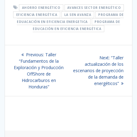
AHORRO ENERGÉTICO
AVANCES SECTOR ENERGÉTICO
EFICIENCIA ENERGÉTICA
LA SEN AVANZA
PROGRAMA DE
EDUACACIÓN EN EFICIENCIA ENERGETICA
PROGRAMA DE
EDUCACIÓN EN EFICIENCIA ENERGÉTICA
Navegación
Previous
Previous:
Taller
Next
Next:
“Taller
de
post:
“Fundamentos de la
post:
actualización de los
Exploración y Producción
escenarios de proyección
entradas
OffShore de
de la demanda de
Hidrocarburos en
energéticos”
Honduras”