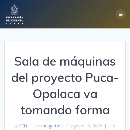
Skip
to
content
Sala de máquinas
del proyecto Puca-
Opalaca va
tomando forma
SEN
Uncategorized
agosto 19, 2025
|
0