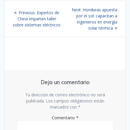
Navegación
Next
Next:
Honduras apuesta
Previous
Previous:
Expertos de
de
post:
por el sol: capacitan a
post:
China imparten taller
ingenieros en energía
sobre sistemas eléctricos
entradas
solar térmica
Deja un comentario
Tu dirección de correo electrónico no será
publicada.
Los campos obligatorios están
marcados con
*
Comentario
*