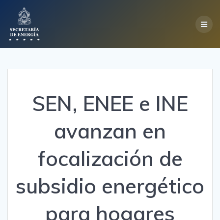
Skip
to
content
SEN, ENEE e INE
avanzan en
focalización de
subsidio energético
para hogares