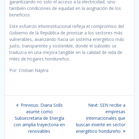
garantizando no solo el acceso a la electricidad, sino
también condiciones de equidad en la asignación de los
beneficios.
Este esfuerzo interinstitucional refleja el compromiso del
Gobierno de la República de priorizar a los sectores más
vulnerables, avanzando hacia un sistema energético más
justo, transparente y sostenible, donde el subsidio se
traduzca en una mejora tangible en la calidad de vida de
miles de hogares hondureños.
Por: Cristian Nájera
Navegación
Previous
Next
Previous:
Diana Solís
Next:
SEN recibe a
de
post:
post:
asume como
empresas
Subsecretaria de Energía
internacionales que
entradas
con amplia trayectoria en
buscan invertir en sector
renovables
energético hondureño