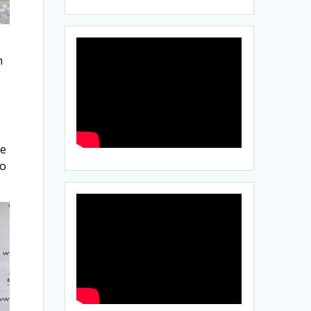
n
ue
to