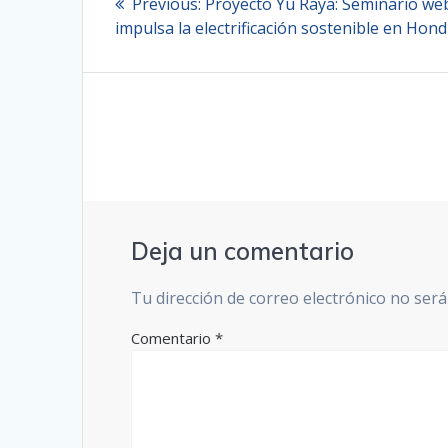
Previous
Previous:
Proyecto Yu Raya: Seminario we
de
post:
impulsa la electrificación sostenible en Hon
entradas
Deja un comentario
Tu dirección de correo electrónico no será
Comentario
*