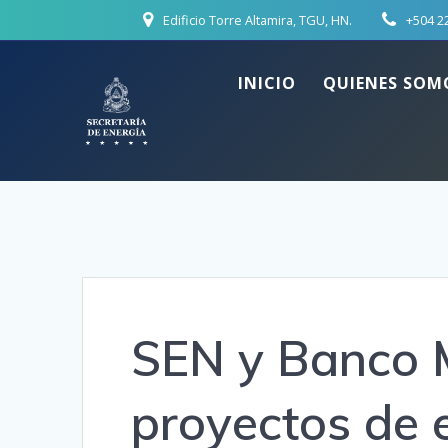
Skip
Edificio Torre Altamira, TGU, HN.
+504 2
to
content
INICIO
QUIENES SOM
SEN y Banco M
proyectos de 