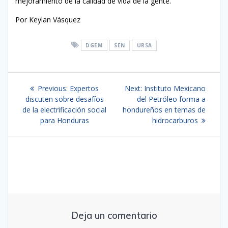
mejoramiento de la calidad de vida de la gente.
Por Keylan Vásquez
DGEM
SEN
URSA
Navegación
Previous
Next
Previous:
Expertos
Next:
Instituto Mexicano
de
post:
post:
discuten sobre desafíos
del Petróleo forma a
de la electrificación social
hondureños en temas de
entradas
para Honduras
hidrocarburos
Deja un comentario