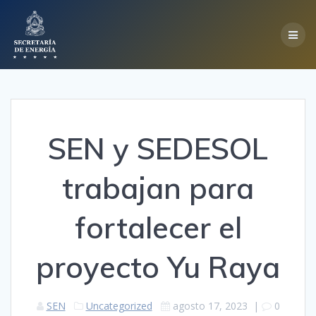
Skip
to
content
SEN y SEDESOL
trabajan para
fortalecer el
proyecto Yu Raya
SEN
Uncategorized
agosto 17, 2023
|
0