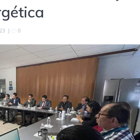
rgética
023
|
0