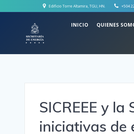
Skip
Edificio Torre Altamira, TGU, HN.
+504 2
to
content
INICIO
QUIENES SOM
SICREEE y la 
iniciativas de