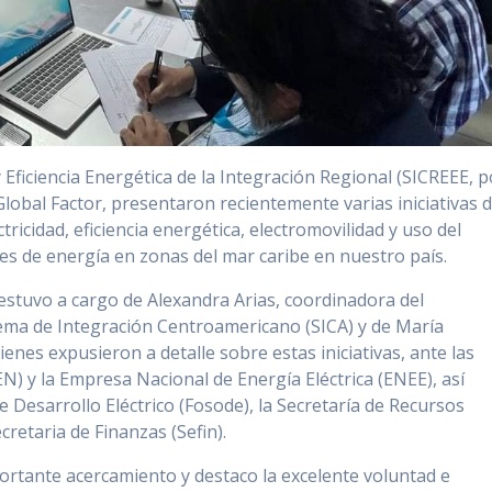
Eficiencia Energética de la Integración Regional (SICREEE, p
 Global Factor, presentaron recientemente varias iniciativas 
tricidad, eficiencia energética, electromovilidad y uso del
s de energía en zonas del mar caribe en nuestro país.
 estuvo a cargo de Alexandra Arias, coordinadora del
tema de Integración Centroamericano (SICA) y de María
enes expusieron a detalle sobre estas iniciativas, ante las
EN) y la Empresa Nacional de Energía Eléctrica (ENEE), así
 Desarrollo Eléctrico (Fosode), la Secretaría de Recursos
retaria de Finanzas (Sefin).
portante acercamiento y destaco la excelente voluntad e