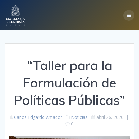
Skip
to
content
“Taller para la
Formulación de
Políticas Públicas”
Carlos Edgardo Amador
Noticias
abril 26, 2020
|
0