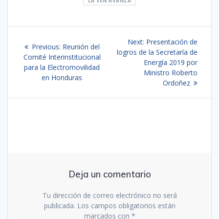
LA SEN AVANZA
Navegación
Next
Next:
Presentación de
Previous
Previous:
Reunión del
de
post:
logros de la Secretaría de
post:
Comité Interinstitucional
Energía 2019 por
para la Electromovilidad
entradas
Ministro Roberto
en Honduras
Ordoñez
Deja un comentario
Tu dirección de correo electrónico no será
publicada.
Los campos obligatorios están
marcados con
*