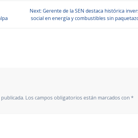
Next
Next:
Gerente de la SEN destaca histórica inve
post:
alpa
social en energía y combustibles sin paquetaz
 publicada.
Los campos obligatorios están marcados con
*