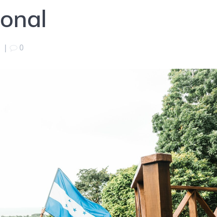
ional
|
0