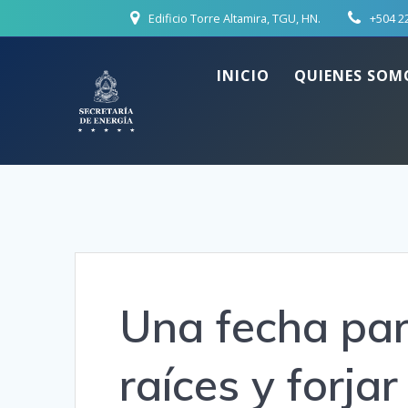
Skip
Edificio Torre Altamira, TGU, HN.
+504 2
to
content
INICIO
QUIENES SOM
Una fecha par
raíces y forja