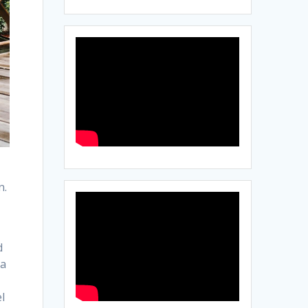
n.
d
 a
l