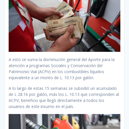
A esto se suma la disminución general del Aporte para la
atención a programas Sociales y Conservación del
Patrimonio Vial (ACPV) en los combustibles líquidos
equivalente a un monto de L. 10.13 por galón.
A lo largo de estas 15 semanas se subsidió un acumulado
de L 28.16 por galón, más los L. 10.13 que corresponden al
ACPV, beneficio que llegó directamente a todos los
usuarios de este insumo en el país.