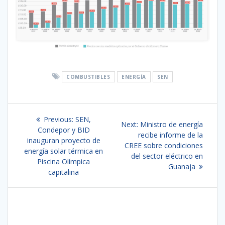
COMBUSTIBLES
ENERGÍA
SEN
Navegación
Previous
Previous:
SEN,
Next
Next:
Ministro de energía
de
post:
Condepor y BID
post:
recibe informe de la
inauguran proyecto de
CREE sobre condiciones
entradas
energía solar térmica en
del sector eléctrico en
Piscina Olímpica
Guanaja
capitalina