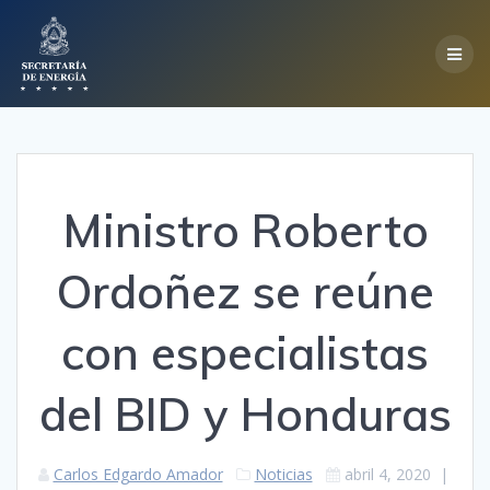
Skip
to
content
Ministro Roberto
Ordoñez se reúne
con especialistas
del BID y Honduras
Carlos Edgardo Amador
Noticias
abril 4, 2020
|