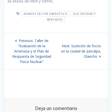
de interés del MER y SIEPAC.
AVANCES SECTOR ENERGÉTICO
ELECTRICIDAD Y
MERCADOS
Navegación
Previous
Previous:
Taller de
de
post:
Next
“Evaluación de la
Next:
Sustición de focos
post:
Amenaza y el Plan de
en la ciudad de Juticalpa,
entradas
Respuesta de Seguridad
Olancho
Física Nuclear”
Deja un comentario