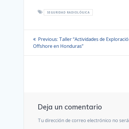
SEGURIDAD RADIOLÓGICA
Navegación
Previous
Previous:
Taller “Actividades de Exploraci
post:
de
Offshore en Honduras”
entradas
Deja un comentario
Tu dirección de correo electrónico no será