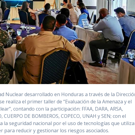
ad Nuclear desarrollado en Honduras a través de la Direcció
e realiza el primer taller de “Evaluación de la Amenaza y el
lear”, contando con la participación: FFAA, DARA, ARSA,
, CUERPO DE BOMBEROS, COPECO, UNAH y SEN; con el
a la seguridad nacional por el uso de tecnologías que utiliz
r para reducir y gestionar los riesgos asociados.