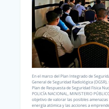
En el marco del Plan Integrado de Segurid
General de Seguridad Radiológica (DGSR), s
Plan de Respuesta de Seguridad Física Nuc
POLICÍA NACIONAL, MINISTERIO PÚBLICO
objetivo de valorar las posibles amenazas 
energía atómica y las acciones a emprende