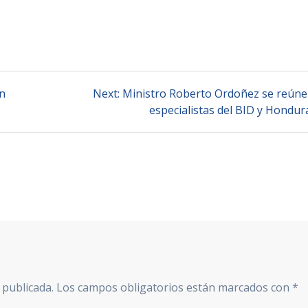
Next
ón
Next:
Ministro Roberto Ordoñez se reúne
post:
especialistas del BID y Hondur
 publicada.
Los campos obligatorios están marcados con
*