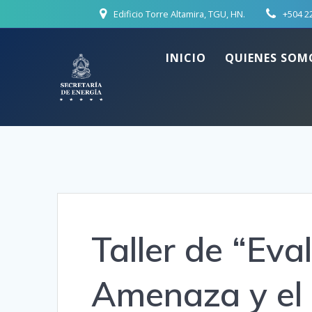
Skip
Edificio Torre Altamira, TGU, HN.
+504 2
to
content
INICIO
QUIENES SOM
Taller de “Eva
Amenaza y el