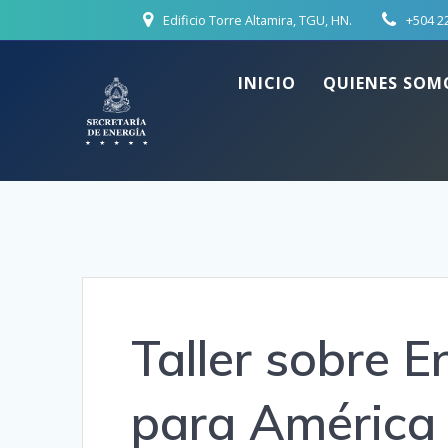
Skip
Edificio Torre Altamira, TGU, HN.
+504 2
to
content
INICIO
QUIENES SOM
Taller sobre E
para América 