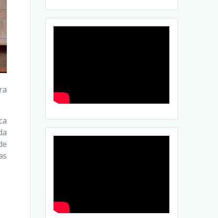
ra
ca
da
de
as