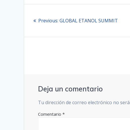
Navegación
Previous
de
Previous:
GLOBAL ETANOL SUMMIT
post:
entradas
Deja un comentario
Tu dirección de correo electrónico no será
Comentario
*