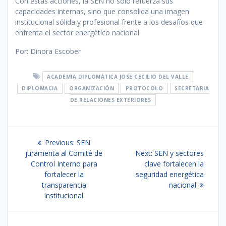
Con estas acciones, la SEN no solo refuerza sus
capacidades internas, sino que consolida una imagen
institucional sólida y profesional frente a los desafíos que
enfrenta el sector energético nacional.
Por: Dinora Escober
ACADEMIA DIPLOMÁTICA JOSÉ CECILIO DEL VALLE
DIPLOMACIA
ORGANIZACIÓN
PROTOCOLO
SECRETARIA
DE RELACIONES EXTERIORES
Navegación
Previous
Previous:
SEN
de
post:
Next
juramenta al Comité de
Next:
SEN y sectores
post:
Control Interno para
clave fortalecen la
entradas
fortalecer la
seguridad energética
transparencia
nacional
institucional